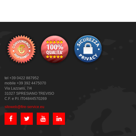
tel +39 0422 887952
mobile +39 392 4475070
Via Lazzaris, 7/4
31027 SPRESIANO TREVISO
C.F. e P.I. IT04844570269
sitoweb@fire-service.eu