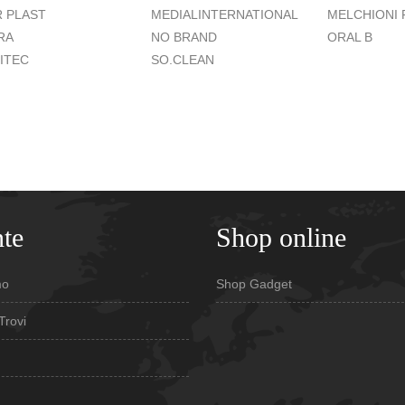
 PLAST
MEDIALINTERNATIONAL
MELCHIONI 
RA
NO BRAND
ORAL B
ITEC
SO.CLEAN
te
Shop online
mo
Shop Gadget
Trovi