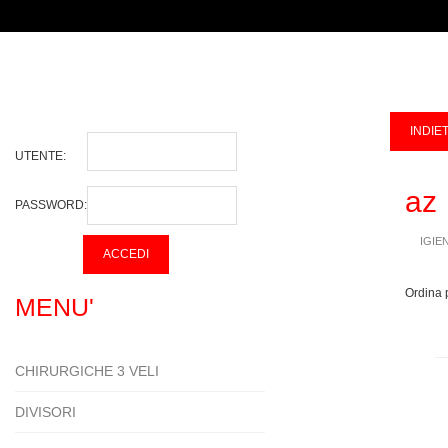
UTENTE:
az
PASSWORD:
IGIE
Ordina 
MENU'
CHIRURGICHE 3 VELI
DIVISORI