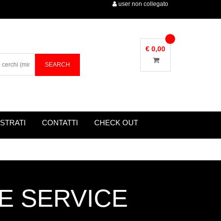
user non collegato
€ 0,00
STRATI
CONTATTI
CHECK OUT
RE SERVICE