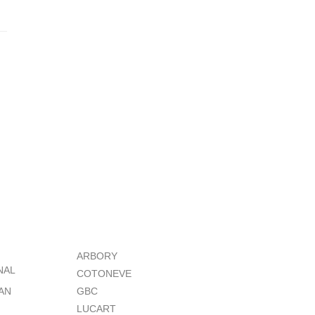
ARBORY
NAL
COTONEVE
AN
GBC
LUCART