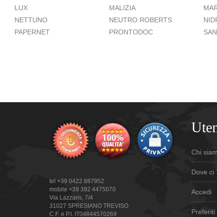
LUX
MALIZIA
MAR
NETTUNO
NEUTRO ROBERTS
NID
PAPERNET
PRONTODOC
SAN
Uten
Chi sia
Dove ci 
tel +39 0422 887952
mobile +39 392 4475070
Accedi
Via Lazzaris, 7/4
31027 SPRESIANO TREVISO
Preferiti
C.F. e P.I. IT04844570269