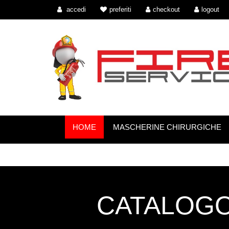
accedi
preferiti
checkout
logout
HOME
MASCHERINE CHIRURGICHE
CATALOGO 