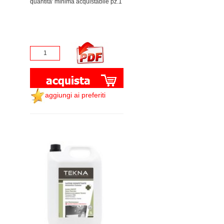
quantita' minima acquistabile pz.1
aggiungi ai preferiti