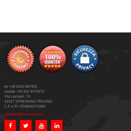
tel +39 0422 887952
mobile +39 392 4475070
Via Lazzaris, 7/4
31027 SPRESIANO TREVISO
C.F. e P.I. IT04844570269
sitoweb@fire-service.eu