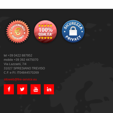
tel +39 0422 887952
mobile +39 392 4475070
Via Lazzaris, 7/4
31027 SPRESIANO TREVISO
C.F. e P.I. IT04844570269
sitoweb@fire-service.eu