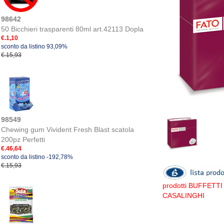
98642
50 Bicchieri trasparenti 80ml art.42113 Dopla
€.1,10
sconto da listino 93,09%
€.15,93
98549
Chewing gum Vivident Fresh Blast scatola
200pz Perfetti
€.46,64
sconto da listino -192,78%
€.15,93
prodotti BUFFETTI
CASALINGHI