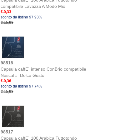
Capsula caffE` 100 Arabica Tuttotondo
compatibile Lavazza A Modo Mio
€.0,33
sconto da listino 97,93%
€.15,93
98518
Capsula caffE` intenso ConBrio compatibile
NescafE` Dolce Gusto
€.0,36
sconto da listino 97,74%
€.15,93
98517
Capsula caffE` 100 Arabica Tuttotondo