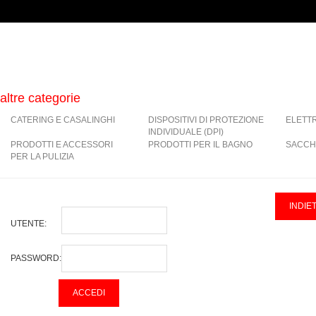
altre categorie
CATERING E CASALINGHI
DISPOSITIVI DI PROTEZIONE
ELETT
INDIVIDUALE (DPI)
PRODOTTI E ACCESSORI
PRODOTTI PER IL BAGNO
SACCH
PER LA PULIZIA
UTENTE:
PASSWORD: