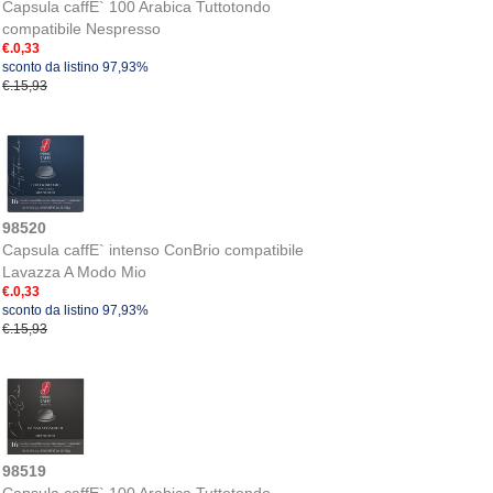
Capsula caffE` 100 Arabica Tuttotondo
compatibile Nespresso
€.0,33
sconto da listino 97,93%
€.15,93
98520
Capsula caffE` intenso ConBrio compatibile
Lavazza A Modo Mio
€.0,33
sconto da listino 97,93%
€.15,93
98519