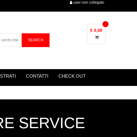
user non collegato
€ 0,00
STRATI
CONTATTI
CHECK OUT
IRE SERVICE