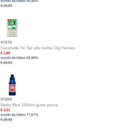
sconto da listino 89,96%
€.15,93
97870
Caramelle Tic Tac alla menta 16g Ferrero
€.1,60
sconto da listino 89,96%
€.15,93
97869
Derby Blue 1500ml gusto pesca
€.3,51
sconto da listino 77,97%
€.15,93