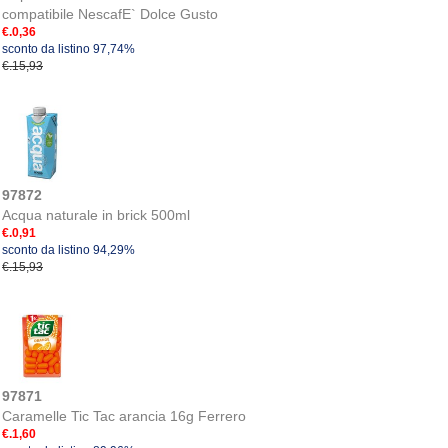
compatibile NescafE` Dolce Gusto
€.0,36
sconto da listino 97,74%
€.15,93
97872
Acqua naturale in brick 500ml
€.0,91
sconto da listino 94,29%
€.15,93
97871
Caramelle Tic Tac arancia 16g Ferrero
€.1,60