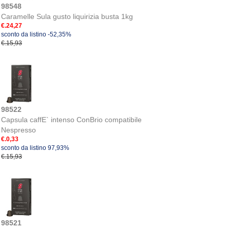
98548
Caramelle Sula gusto liquirizia busta 1kg
€.24,27
sconto da listino -52,35%
€.15,93
98522
Capsula caffE` intenso ConBrio compatibile
Nespresso
€.0,33
sconto da listino 97,93%
€.15,93
98521