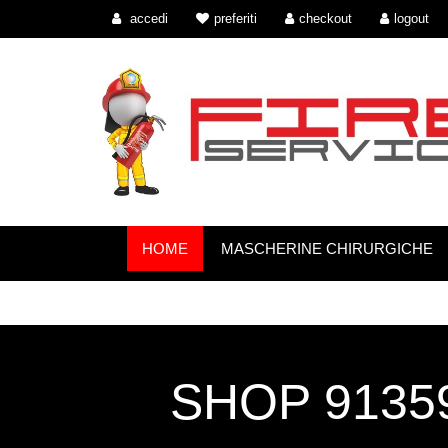
accedi
preferiti
checkout
logout
HOME
MASCHERINE CHIRURGICHE
SHOP 91359