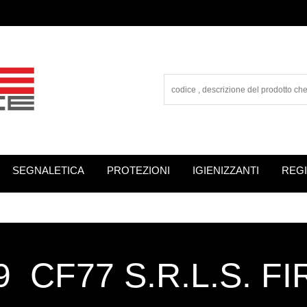
SEGNALETICA
PROTEZIONI
IGIENIZZANTI
REGI
 CF77 S.R.L.S. F