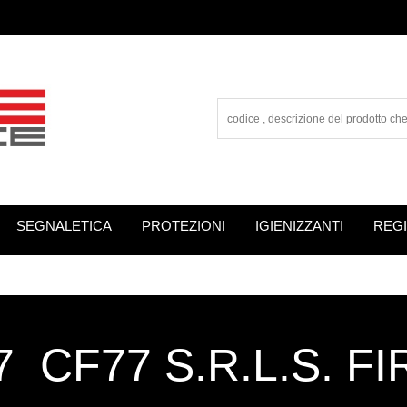
SEGNALETICA
PROTEZIONI
IGIENIZZANTI
REGI
 CF77 S.R.L.S. F