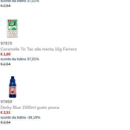
sconto da listino 37,01%
€.2,54
97870
Caramelle Tic Tac alla menta 16g Ferrero
€.1,60
sconto da listino 37,01%
€.2,54
97869
Derby Blue 1500ml gusto pesca
€.3,51
sconto da listino -38,19%
€.2,54