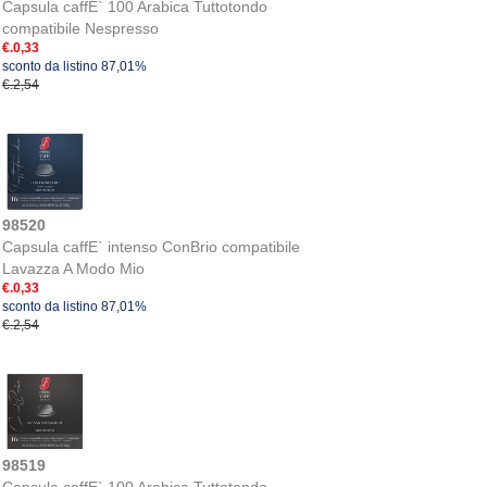
Capsula caffE` 100 Arabica Tuttotondo
compatibile Nespresso
€.0,33
sconto da listino 87,01%
€.2,54
98520
Capsula caffE` intenso ConBrio compatibile
Lavazza A Modo Mio
€.0,33
sconto da listino 87,01%
€.2,54
98519