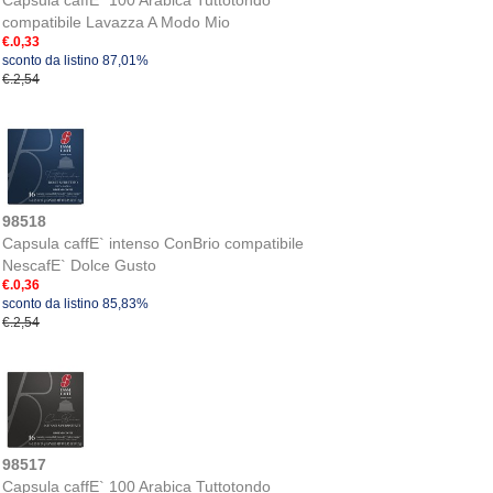
Capsula caffE` 100 Arabica Tuttotondo
compatibile Lavazza A Modo Mio
€.0,33
sconto da listino 87,01%
€.2,54
98518
Capsula caffE` intenso ConBrio compatibile
NescafE` Dolce Gusto
€.0,36
sconto da listino 85,83%
€.2,54
98517
Capsula caffE` 100 Arabica Tuttotondo