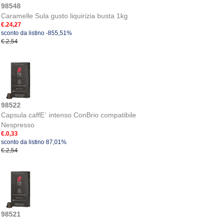
98548
Caramelle Sula gusto liquirizia busta 1kg
€.24,27
sconto da listino -855,51%
€.2,54
98522
Capsula caffE` intenso ConBrio compatibile
Nespresso
€.0,33
sconto da listino 87,01%
€.2,54
98521