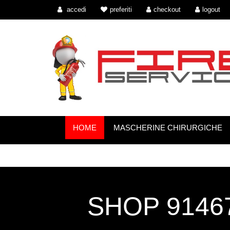
accedi
preferiti
checkout
logout
HOME
MASCHERINE CHIRURGICHE
SHOP 91467