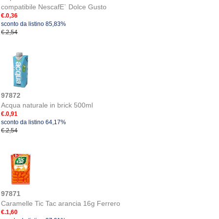
compatibile NescafE` Dolce Gusto
€.0,36
sconto da listino 85,83%
€.2,54
97872
Acqua naturale in brick 500ml
€.0,91
sconto da listino 64,17%
€.2,54
97871
Caramelle Tic Tac arancia 16g Ferrero
€.1,60