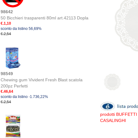
98642
50 Bicchieri trasparenti 80ml art.42113 Dopla
€.1,10
sconto da listino 56,69%
€.2,54
98549
Chewing gum Vivident Fresh Blast scatola
200pz Perfetti
€.46,64
sconto da listino -1.736,22%
€.2,54
prodotti BUFFETTI
CASALINGHI