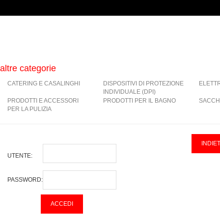
altre categorie
CATERING E CASALINGHI
DISPOSITIVI DI PROTEZIONE
ELETT
INDIVIDUALE (DPI)
PRODOTTI E ACCESSORI
PRODOTTI PER IL BAGNO
SACCH
PER LA PULIZIA
UTENTE:
PASSWORD: