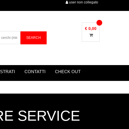
user non collegato
€ 0,00
STRATI
CONTATTI
CHECK OUT
IRE SERVICE